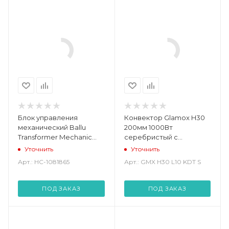
Блок управления
Конвектор Glamox H30
механический Ballu
200мм 1000Вт
Transformer Mechanic
серебристый с
BCT/EVU-M (НС-1081865)
термостатом DT (GMX
Уточнить
Уточнить
H30 L10 KDT S)
Арт.: НС-1081865
Арт.: GMX H30 L10 KDT S
ПОД ЗАКАЗ
ПОД ЗАКАЗ