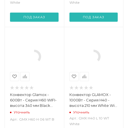
White
White
ПОД ЗАКАЗ
ПОД ЗАКАЗ
Конвектор Glamox -
Конвектор GLAMOX -
600Вт - Серия H60 WIFI-
1000Вт - Серия H40 -
высота 340 мм Black
высота 210 мм White WiFi
WiFi (GMX H60 H 06 WT B)
(GMX H40 L 10 WT White)
Уточнить
Уточнить
Арт.: GMX H40 L 10 WT
Арт.: GMX H60 H 06 WT B
White