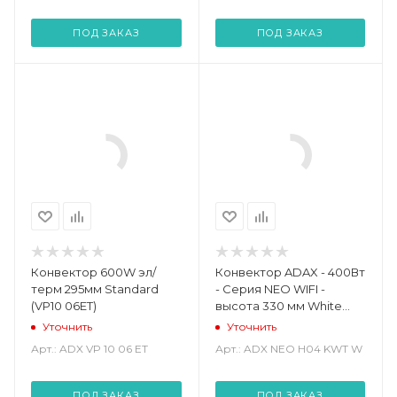
ПОД ЗАКАЗ
ПОД ЗАКАЗ
Конвектор 600W эл/
Конвектор ADAX - 400Вт
терм 295мм Standard
- Серия NEO WIFI -
(VP10 06ET)
высота 330 мм White
WiFi (ADX NEO H04 KWT
Уточнить
Уточнить
W)
Арт.: ADX VP 10 06 ET
Арт.: ADX NEO H04 KWT W
ПОД ЗАКАЗ
ПОД ЗАКАЗ