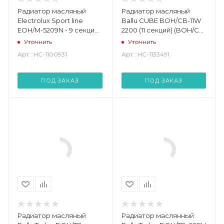
Радиатор масляный
Радиатор масляный
Electrolux Sport line
Ballu CUBE BOH/CB-11W
EOH/M-5209N - 9 секций
2200 (11 секций) (BOH/CB-
(EOH/M-5209N)
11W)
Уточнить
Уточнить
Арт.: НС-1100931
Арт.: НС-1133491
ПОД ЗАКАЗ
ПОД ЗАКАЗ
Радиатор масляный
Радиатор маслянный