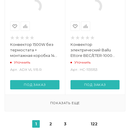
Конвектор 1500W без
Конвектор
термостата +
электрический Ballu
монтажная коробка 140
Ettore BEC/ETER-1000
мм Multi (ADX VL 915 R)
(BEC/ETER-1000)
Уточнить
Уточнить
Арт.: ADX VL 915 R
Арт.: НС-1135153
ПОД ЗАКАЗ
ПОД ЗАКАЗ
ПОКАЗАТЬ ЕЩЕ
1
2
3
122