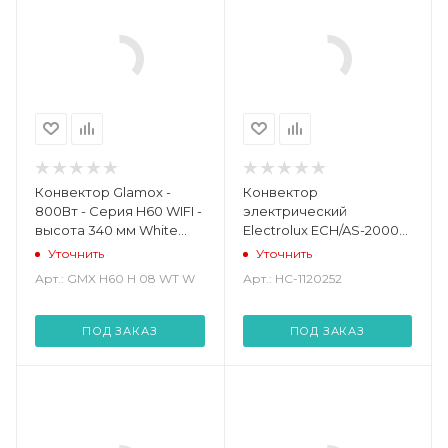
Конвектор Glamox -
Конвектор
800Вт - Серия H60 WIFI -
электрический
высота 340 мм White
Electrolux ECH/AS-2000
WiFi (GMX H60 H 08 WT
MR (ECH/AS-2000 MR)
Уточнить
Уточнить
W)
Арт.: GMX H60 H 08 WT W
Арт.: НС-1120252
ПОД ЗАКАЗ
ПОД ЗАКАЗ