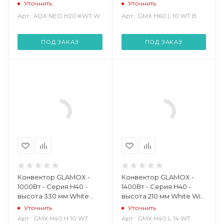
WiFi (ADX NEO H20 KWT
WiFi (GMX H60 L 10 WT B)
Уточнить
Уточнить
W)
Арт.: ADX NEO H20 KWT W
Арт.: GMX H60 L 10 WT B
ПОД ЗАКАЗ
ПОД ЗАКАЗ
Конвектор GLAMOX -
Конвектор GLAMOX -
1000Вт - Серия H40 -
1400Вт - Серия H40 -
высота 330 мм White
высота 210 мм White WiFi
WiFi (GMX H40 H 10 WT
(GMX H40 L 14 WT White)
Уточнить
Уточнить
White)
Арт.: GMX H40 H 10 WT
Арт.: GMX H40 L 14 WT