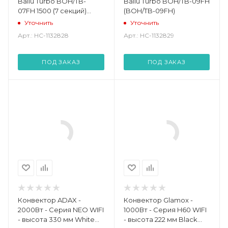
Ballu Turbo BOH/TB-
Ballu Turbo BOH/TB-09FH
07FH 1500 (7 секций)
(BOH/TB-09FH)
(BOH/TB- 07FH 1500 (7
Уточнить
Уточнить
секций))
Арт.: НС-1132828
Арт.: НС-1132829
ПОД ЗАКАЗ
ПОД ЗАКАЗ
Конвектор ADAX -
Конвектор Glamox -
2000Вт - Серия NEO WIFI
1000Вт - Серия H60 WIFI
- высота 330 мм White
- высота 222 мм Black